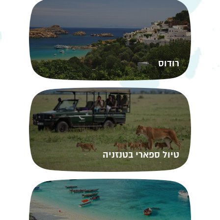
רודוס
טיול ספארי בטנזניה